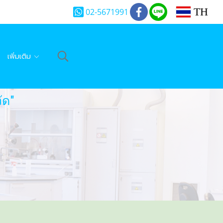
TH
02-5671991
เพิ่มเติม
ัด"