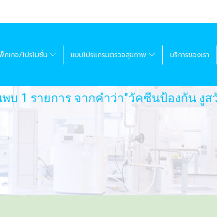
พ็กเกจ/โปรโมชั่น
แบบโปรแกรมตรวจสุขภาพ
บริการของเรา
นพบ 1 รายการ จากคำว่า"วัคซีนป้องกัน งูสว