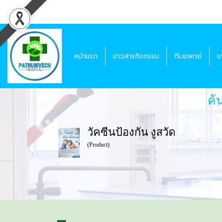
หน้าแรก
ข่าวสารกิจกรรม
ทีมแพทย์
แ
ค้
วัคซีนป้องกัน งูสวัด
(Product)