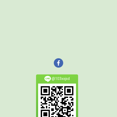
@103xxjsd